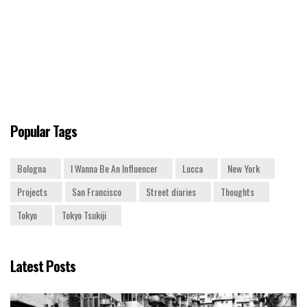
Popular Tags
Bologna
I Wanna Be An Influencer
Lucca
New York
Projects
San Francisco
Street diaries
Thoughts
Tokyo
Tokyo Tsukiji
Latest Posts